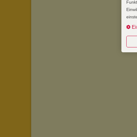
Funkt
Einwi
einst
Ei