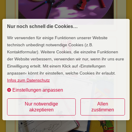
Nur noch schnell die Cookies…
Wir verwenden für einige Funktionen unserer Website
technisch unbedingt notwendige Cookies (z.B.
Kontaktformular). Weitere Cookies, die einzelne Funktionen
Hausaufgabenhilfe mit
der Website verbessern, verwenden wir nur, wenn ihr uns eure
Mittagsimbiss
Einwilligung erteilt. Mit einem Klick auf ›Einstellungen
anpassen‹ könnt ihr einstellen, welche Cookies ihr erlaubt.
Infos zum Datenschutz
Einstellungen anpassen
Nur notwendige
Allen
akzeptieren
zustimmen