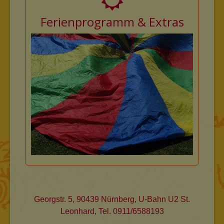
Ferienprogramm & Extras
Georgstr. 5, 90439 Nürnberg, U-Bahn U2 St.
Leonhard, Tel. 0911/6588193