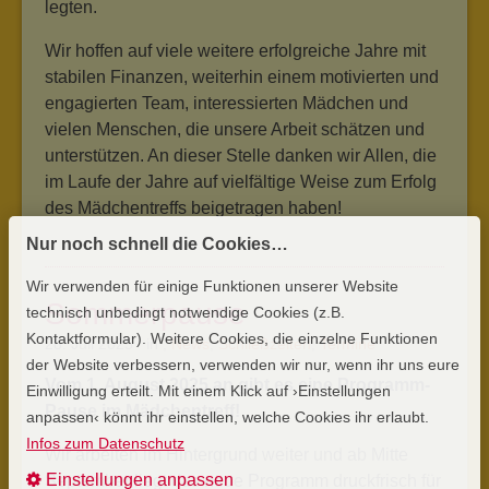
legten.
Wir hoffen auf viele weitere erfolgreiche Jahre mit
stabilen Finanzen, weiterhin einem motivierten und
engagierten Team, interessierten Mädchen und
vielen Menschen, die unsere Arbeit schätzen und
unterstützen. An dieser Stelle danken wir Allen, die
im Laufe der Jahre auf vielfältige Weise zum Erfolg
des Mädchentreffs beigetragen haben!
Nur noch schnell die Cookies…
Wir verwenden für einige Funktionen unserer Website
Sommerpause
technisch unbedingt notwendige Cookies (z.B.
Kontaktformular). Weitere Cookies, die einzelne Funktionen
28. Juli 2025 in
,
News
,
Schließzeiten
,
Termine
der Website verbessern, verwenden wir nur, wenn ihr uns eure
Vom 1. August 2025 an gibt es eine Programm-
Einwilligung erteilt. Mit einem Klick auf ›Einstellungen
Pause im Mädchentreff!
anpassen‹ könnt ihr einstellen, welche Cookies ihr erlaubt.
Infos zum Datenschutz
Wir arbeiten im Hintergrund weiter und ab Mitte
Einstellungen anpassen
September liegt das neue Programm druckfrisch für