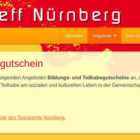
Aktuelles
Angebote
Das sin
egutschein
n folgenden Angeboten
Bildungs- und Teilhabegutscheine
an, 
Teilhabe am sozialen und kulturellen Leben in der Gemeinschaf
site des Sozialamts Nürnberg.