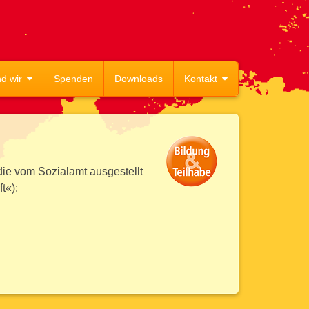
d wir
Spenden
Downloads
Kontakt
die vom Sozialamt ausgestellt
t«):