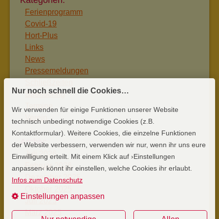
Ferienprogramm
Covid-19
Hort-Plus
Links
News
Pressemeldungen
Schließzeiten
Nur noch schnell die Cookies…
Sponsoring
Termine
Wir verwenden für einige Funktionen unserer Website
Verein
technisch unbedingt notwendige Cookies (z.B.
Kontaktformular). Weitere Cookies, die einzelne Funktionen
der Website verbessern, verwenden wir nur, wenn ihr uns eure
Juli 2026
Einwilligung erteilt. Mit einem Klick auf ›Einstellungen
Februar 2026
anpassen‹ könnt ihr einstellen, welche Cookies ihr erlaubt.
Dezember 2025
Infos zum Datenschutz
Oktober 2025
Einstellungen anpassen
Juli 2025
März 2025