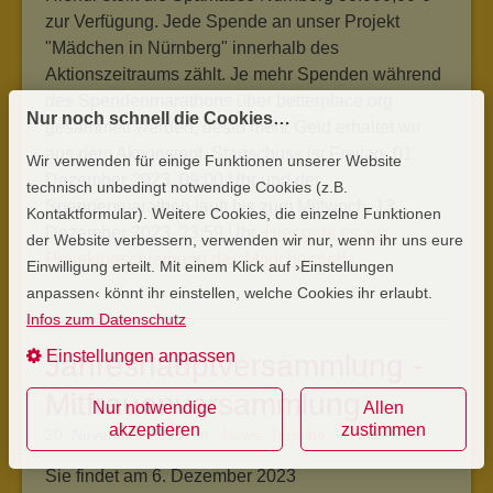
zur Verfügung. Jede Spende an unser Projekt
"Mädchen in Nürnberg" innerhalb des
Aktionszeitraums zählt. Je mehr Spenden während
des Spendenmarathons über betterplace.org
Nur noch schnell die Cookies…
gesammelt werden, desto mehr Geld erhaltet wir
aus dem Aktionstopf. Startschuss ist Freitag, 01.
Wir verwenden für einige Funktionen unserer Website
Dezember 2023, 09:00 Uhr und der
technisch unbedingt notwendige Cookies (z.B.
Spendenmarathon läuft bis zum Mittwoch, 13.
Kontaktformular). Weitere Cookies, die einzelne Funktionen
Dezember 2023, 23:59 Uhr.
Hier geht es zur
der Website verbessern, verwenden wir nur, wenn ihr uns eure
Projektbeschreibung des Mädchentreffs.
Einwilligung erteilt. Mit einem Klick auf ›Einstellungen
anpassen‹ könnt ihr einstellen, welche Cookies ihr erlaubt.
Infos zum Datenschutz
Einstellungen anpassen
Jahreshauptversammlung -
Mitfrauenversammlung
Nur notwendige
Allen
akzeptieren
zustimmen
20. November 2023 in
,
News
,
Termine
,
Verein
Sie findet am 6. Dezember 2023